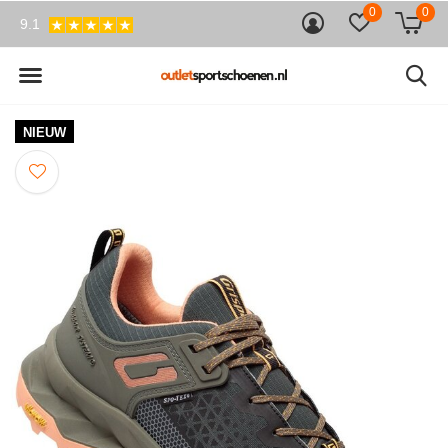
0
0
9.1
NIEUW