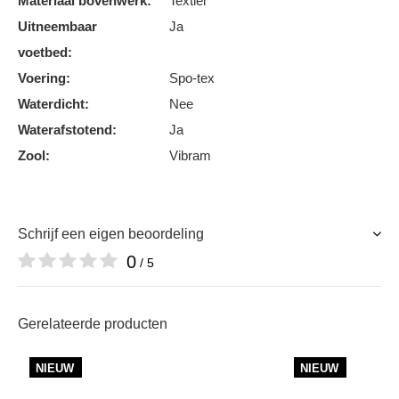
Materiaal bovenwerk:
Textiel
Uitneembaar
Ja
voetbed:
Voering:
Spo-tex
Waterdicht:
Nee
Waterafstotend:
Ja
Zool:
Vibram
Schrijf een eigen beoordeling
0
/ 5
Gerelateerde producten
NIEUW
NIEUW