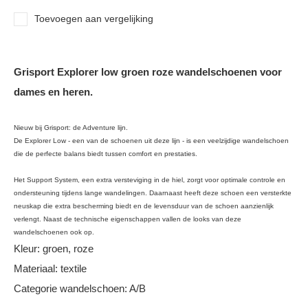
Toevoegen aan vergelijking
Grisport Explorer low groen roze wandelschoenen voor
dames en heren.
Nieuw bij Grisport: de Adventure lijn.
De Explorer Low - een van de schoenen uit deze lijn - is een veelzijdige wandelschoen
die de perfecte balans biedt tussen comfort en prestaties.
Het Support System, een extra versteviging in de hiel, zorgt voor optimale controle en
ondersteuning tijdens lange wandelingen. Daarnaast heeft deze schoen een versterkte
neuskap die extra bescherming biedt en de levensduur van de schoen aanzienlijk
verlengt. Naast de technische eigenschappen vallen de looks van deze
wandelschoenen ook op.
Kleur: groen, roze
Materiaal: textile
Categorie wandelschoen: A/B