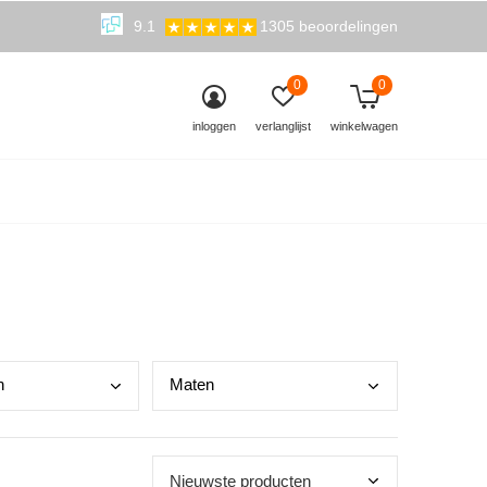
9.1
1305 beoordelingen
0
0
inloggen
verlanglijst
winkelwagen
n
Mate
n