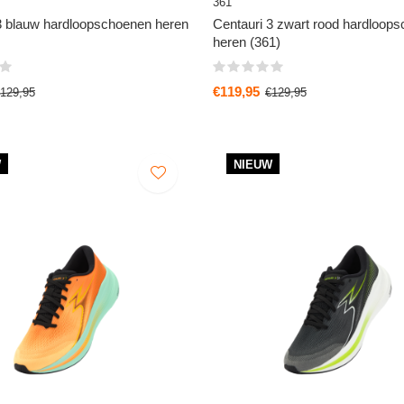
361
3 blauw hardloopschoenen heren
Centauri 3 zwart rood hardloop
heren (361)
€119,95
129,95
€129,95
W
NIEUW