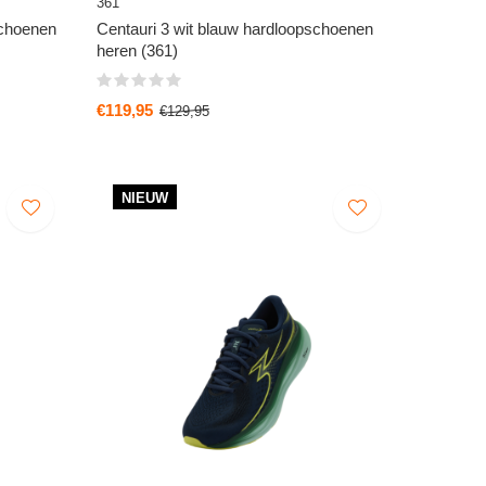
361
schoenen
Centauri 3 wit blauw hardloopschoenen
heren (361)
€119,95
€129,95
NIEUW