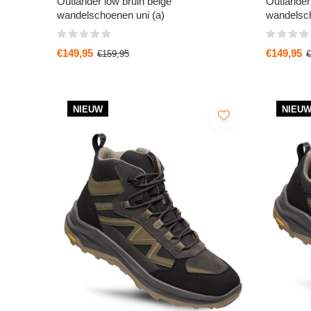
Outlander low bruin beige
Outlander
wandelschoenen uni (a)
wandelsch
€149,95
€149,95
€159,95
€
NIEUW
NIEU