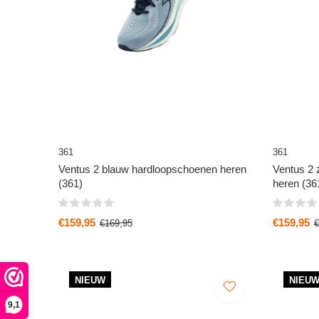
361
361
Ventus 2 blauw hardloopschoenen heren
Ventus 2 
(361)
heren (36
€159,95
€159,95
€169,95
€
NIEUW
NIEU
9,1