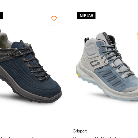
W
NIEUW
Grisport