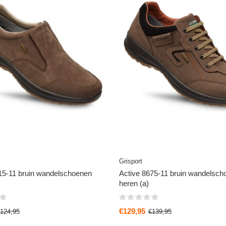
Grisport
15-11 bruin wandelschoenen
Active 8675-11 bruin wandelsch
heren (a)
€129,95
124,95
€139,95