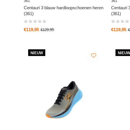
361
361
Centauri 3 blauw hardloopschoenen heren
Centauri 
(361)
(361)
€119,95
€119,95
€129,95
€
NIEUW
NIEU