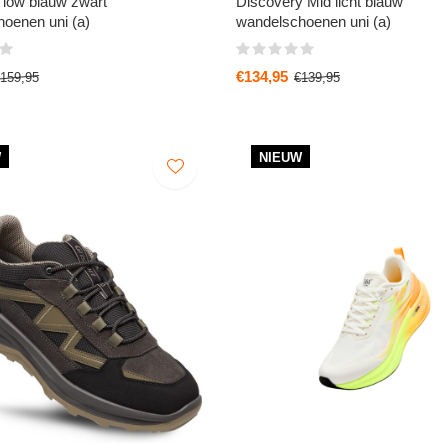
 low blauw zwart
Discovery Mid licht blauw
oenen uni (a)
wandelschoenen uni (a)
€134,95
159,95
€139,95
W
NIEUW