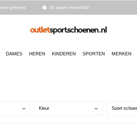
snel geleverd
30 dagen bedenktijd
DAMES
HEREN
KINDEREN
SPORTEN
MERKEN
Kleu
r
Soor
t schoe