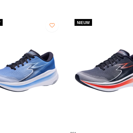
W
NIEUW