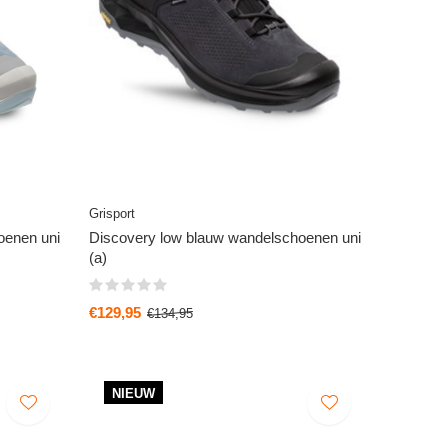
Grisport
oenen uni
Discovery low blauw wandelschoenen uni
(a)
€129,95
€134,95
NIEUW