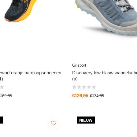
Grisport
zwart oranje hardloopschoenen
Discovery low blauw wandelsch
1)
(a)
€129,95
169,95
€134,95
W
NIEUW