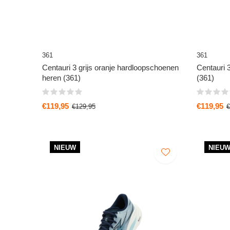
361
361
Centauri 3 grijs oranje hardloopschoenen
Centauri 
heren (361)
(361)
€119,95
€119,95
€129,95
€
NIEUW
NIEU