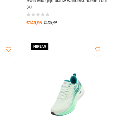
Swift Mid grijs blauw wandelschoenen uni
(a)
€149,95
€159,95
NIEUW