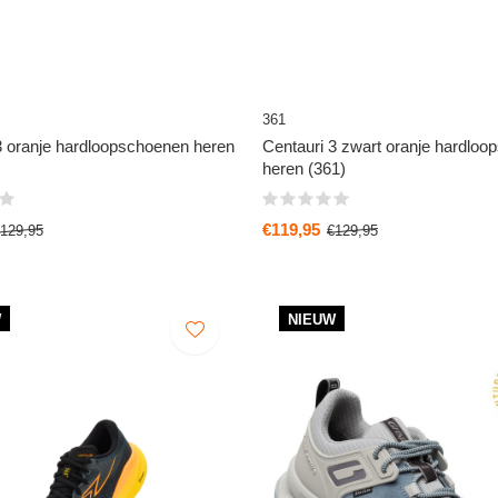
361
3 oranje hardloopschoenen heren
Centauri 3 zwart oranje hardlo
heren (361)
€119,95
129,95
€129,95
W
NIEUW