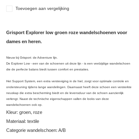
Toevoegen aan vergelijking
Grisport Explorer low groen roze wandelschoenen voor
dames en heren.
Nieuw bij Grisport: de Adventure lijn.
De Explorer Low - een van de schoenen uit deze lijn - is een veelzijdige wandelschoen
die de perfecte balans biedt tussen comfort en prestaties.
Het Support System, een extra versteviging in de hiel, zorgt voor optimale controle en
ondersteuning tijdens lange wandelingen. Daarnaast heeft deze schoen een versterkte
neuskap die extra bescherming biedt en de levensduur van de schoen aanzienlijk
verlengt. Naast de technische eigenschappen vallen de looks van deze
wandelschoenen ook op.
Kleur: groen, roze
Materiaal: textile
Categorie wandelschoen: A/B