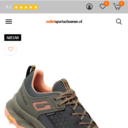
0
0
9.1
NIEUW