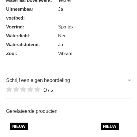
Materiaal bovenwerk:
Textiel
Uitneembaar
Ja
voetbed:
Voering:
Spo-tex
Waterdicht:
Nee
Waterafstotend:
Ja
Zool:
Vibram
Schrijf een eigen beoordeling
0
/ 5
Gerelateerde producten
NIEUW
NIEUW