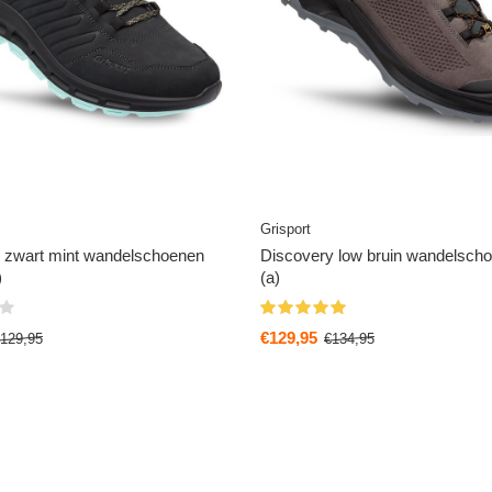
Grisport
w zwart mint wandelschoenen
Discovery low bruin wandelscho
)
(a)
€129,95
129,95
€134,95