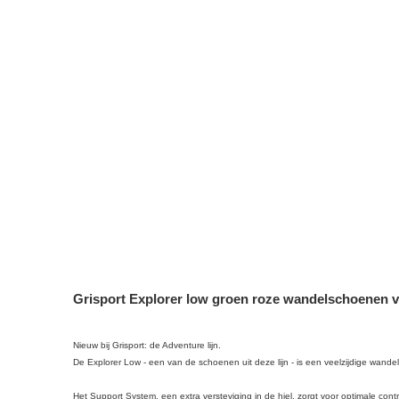
Grisport Explorer low groen roze wandelschoenen 
Nieuw bij Grisport: de Adventure lijn.
De Explorer Low - een van de schoenen uit deze lijn - is een veelzijdige wande
Het Support System, een extra versteviging in de hiel, zorgt voor optimale con