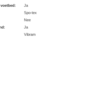
 voetbed:
Ja
Spo-tex
Nee
nd:
Ja
Vibram