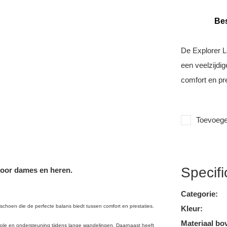
Bes
De Explorer L
een veelzijdi
comfort en pre
Toevoegen
Specifi
voor dames en heren.
Categorie:
lschoen die de perfecte balans biedt tussen comfort en prestaties.
Kleur:
Materiaal bo
trole en ondersteuning tijdens lange wandelingen. Daarnaast heeft