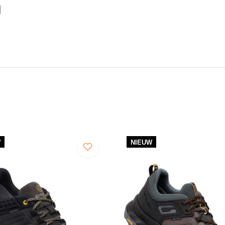
g
W
NIEUW