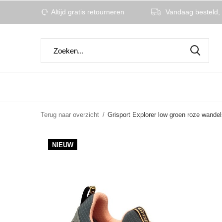
Altijd gratis retourneren
Vandaag besteld, 
Terug naar overzicht
Grisport Explorer low groen roze wande
NIEUW