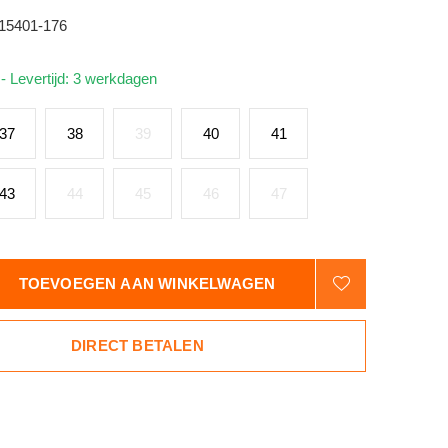
15401-176
d
- Levertijd: 3 werkdagen
37
38
39
40
41
43
44
45
46
47
TOEVOEGEN AAN WINKELWAGEN
DIRECT BETALEN