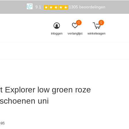
9.1
1305 beoordelingen
0
0
inloggen
verlanglijst
winkelwagen
t Explorer low groen roze
schoenen uni
0)
,95