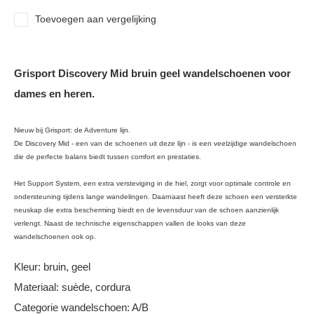
Toevoegen aan vergelijking
Grisport Discovery Mid bruin geel wandelschoenen voor
dames en heren.
Nieuw bij Grisport: de Adventure lijn.
De Discovery Mid - een van de schoenen uit deze lijn - is een veelzijdige wandelschoen
die de perfecte balans biedt tussen comfort en prestaties.
Het Support System, een extra versteviging in de hiel, zorgt voor optimale controle en
ondersteuning tijdens lange wandelingen. Daarnaast heeft deze schoen een versterkte
neuskap die extra bescherming biedt en de levensduur van de schoen aanzienlijk
verlengt. Naast de technische eigenschappen vallen de looks van deze
wandelschoenen ook op.
Kleur: bruin, geel
Materiaal: suède, cordura
Categorie wandelschoen: A/B