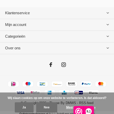
Klantenservice
Mijn account
Categorieën
Over ons
Wij slaan cookies op om onze website te verbeteren. Is dat akkoord?
© Copyright
2026
- Theme By
DMWS
-
RSS-feed
Ja
Nee
Meer over cookies »
9,1
Outletsportschoenen.nl
9.1
/
-
Schrijf een eigen beoordeling @