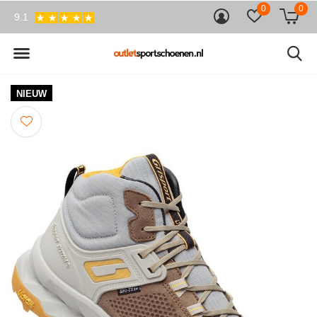
0
0
9.1
NIEUW