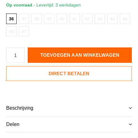
Op voorraad
- Levertijd: 3 werkdagen
36
37
38
39
40
41
42
43
44
45
46
47
TOEVOEGEN AAN WINKELWAGEN
DIRECT BETALEN
Beschrijving
Delen