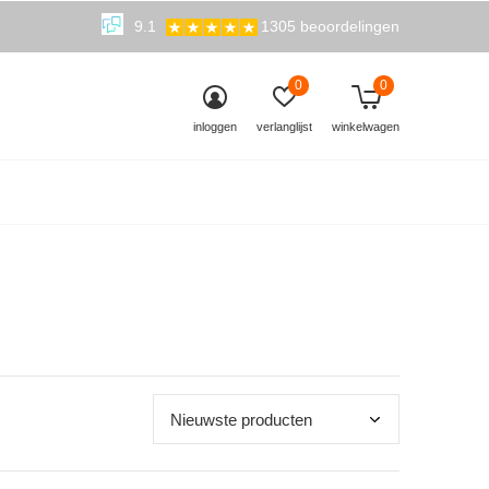
9.1
1305 beoordelingen
0
0
inloggen
verlanglijst
winkelwagen