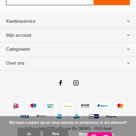
Klantenservice
Mijn account
Categorieën
Over ons
Wij slaan cookies op om onze website te verbeteren. Is dat akkoord?
© Copyright
2026
- Theme By
DMWS
-
RSS-feed
Ja
Nee
Meer over cookies »