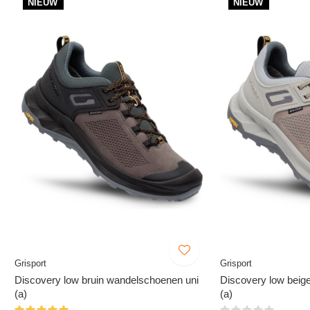
NIEUW
NIEUW
Grisport
Grisport
Discovery low bruin wandelschoenen uni
Discovery low beig
(a)
(a)