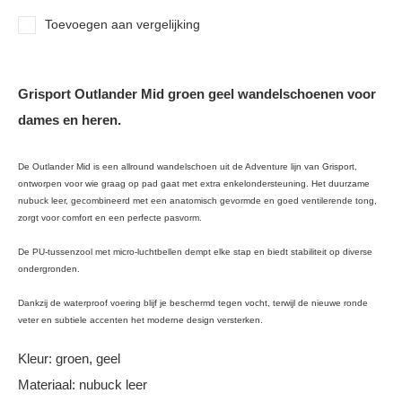
Toevoegen aan vergelijking
Grisport Outlander Mid groen geel wandelschoenen voor
dames en heren.
De Outlander Mid is een allround wandelschoen uit de Adventure lijn van Grisport,
ontworpen voor wie graag op pad gaat met extra enkelondersteuning. Het duurzame
nubuck leer, gecombineerd met een anatomisch gevormde en goed ventilerende tong,
zorgt voor comfort en een perfecte pasvorm.
De PU-tussenzool met micro-luchtbellen dempt elke stap en biedt stabiliteit op diverse
ondergronden.
Dankzij de waterproof voering blijf je beschermd tegen vocht, terwijl de nieuwe ronde
veter en subtiele accenten het moderne design versterken.
Kleur: groen, geel
Materiaal: nubuck leer