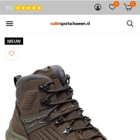
0
0
9.1
NIEUW