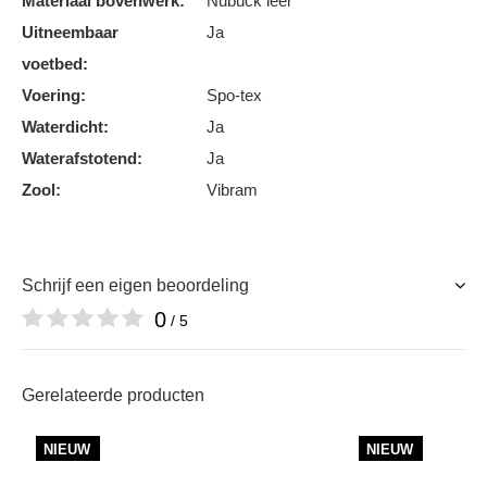
Materiaal bovenwerk:
Nubuck leer
Uitneembaar
Ja
voetbed:
Voering:
Spo-tex
Waterdicht:
Ja
Waterafstotend:
Ja
Zool:
Vibram
Schrijf een eigen beoordeling
0
/ 5
Gerelateerde producten
NIEUW
NIEUW