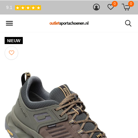
0
0
9.1
NIEUW