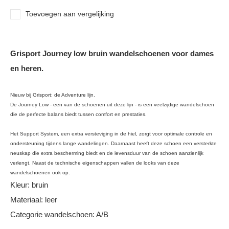
Toevoegen aan vergelijking
Grisport Journey low bruin wandelschoenen voor dames
en heren.
Nieuw bij Grisport: de Adventure lijn.
De Journey Low - een van de schoenen uit deze lijn - is een veelzijdige wandelschoen
die de perfecte balans biedt tussen comfort en prestaties.
Het Support System, een extra versteviging in de hiel, zorgt voor optimale controle en
ondersteuning tijdens lange wandelingen. Daarnaast heeft deze schoen een versterkte
neuskap die extra bescherming biedt en de levensduur van de schoen aanzienlijk
verlengt. Naast de technische eigenschappen vallen de looks van deze
wandelschoenen ook op.
Kleur: bruin
Materiaal: leer
Categorie wandelschoen: A/B