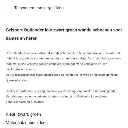
Toevoegen aan vergelijking
Grisport Outlander low zwart groen wandelschoenen voor
dames en heren.
De Outlander Low is een allround wandelschoen uit de Adventure lijn van Grisport. Het
nubuck leer geeft de schoen een stoere, moderne uitstraling. De anatomisch gevormde
tong met kleine ventilatiegaatjes zorgt voor extra ademend vermogen en een
comfortabele pasvorm.
De PU-tussenzool met micro-luchtbellen biedt langdurig comfort en optimale demping
tijdens elke stap.
Dankzij de waterproof voering blijven je voeten droog, ongeacht de omstandigheden.
Met zijn ronde veter en subtiele details combineert de Outlander Low stijl met
gebruiksgemak en prestaties.
Kleur: zwart, groen
Materiaal: nubuck leer