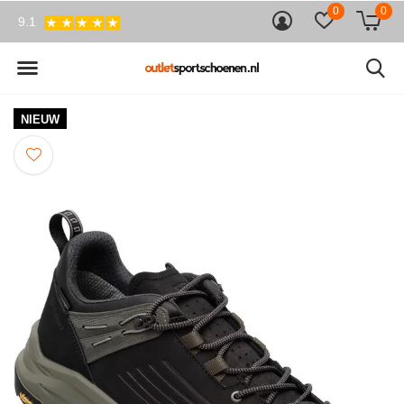
0
0
9.1
NIEUW