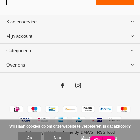
Klantenservice
Mijn account
Categorieën
Over ons
Wij slaan cookies op om onze website te verbeteren. Is dat akkoord?
© Copyright
2026
- Theme By
DMWS
-
RSS-feed
Ja
Nee
Meer over cookies »