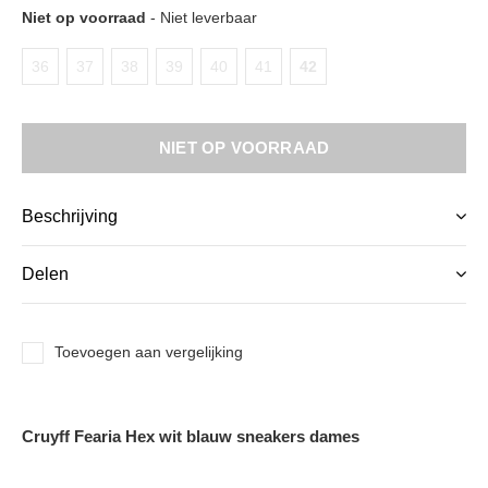
Niet op voorraad
- Niet leverbaar
36
37
38
39
40
41
42
NIET OP VOORRAAD
Beschrijving
Delen
Toevoegen aan vergelijking
Cruyff Fearia Hex wit blauw sneakers dames