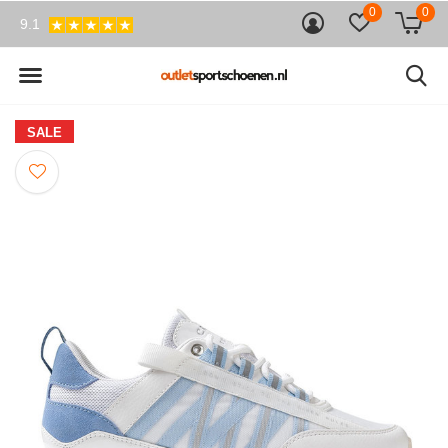
0
0
9.1
SALE