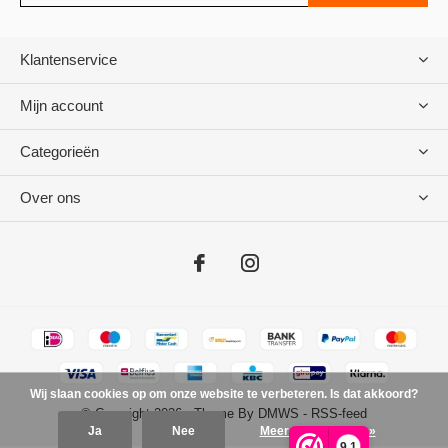
Klantenservice
Mijn account
Categorieën
Over ons
Wij slaan cookies op om onze website te verbeteren. Is dat akkoord?
© Copyright
2026
- Theme By
DMWS
-
RSS-feed
Ja
Nee
Meer over cookies »
9,1