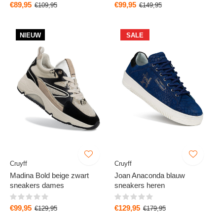
€89,95
€99,95
€109,95
€149,95
NIEUW
SALE
Cruyff
Cruyff
Madina Bold beige zwart
Joan Anaconda blauw
sneakers dames
sneakers heren
€99,95
€129,95
€129,95
€179,95