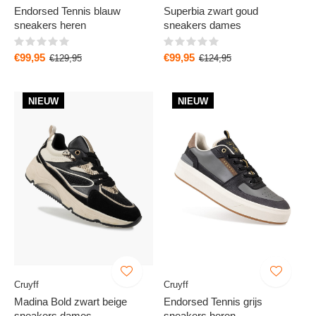
Endorsed Tennis blauw
Superbia zwart goud
sneakers heren
sneakers dames
€99,95
€99,95
€129,95
€124,95
NIEUW
NIEUW
Cruyff
Cruyff
Madina Bold zwart beige
Endorsed Tennis grijs
sneakers dames
sneakers heren