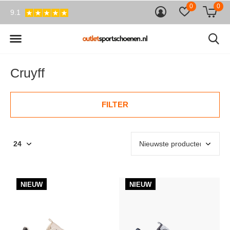
0
0
9.1
Cruyff
FILTER
NIEUW
NIEUW