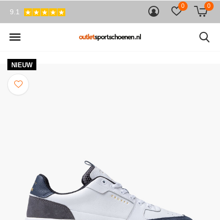
0
0
9.1
NIEUW