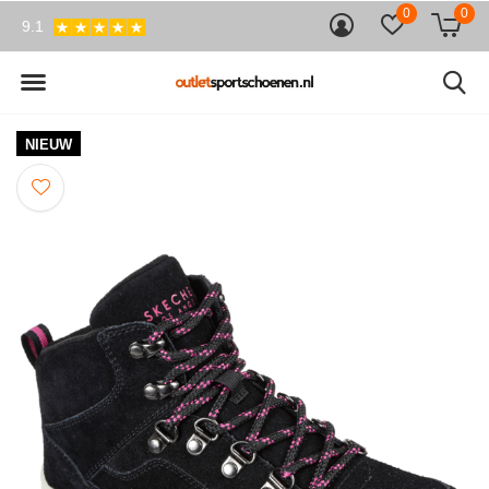
0
0
9.1
NIEUW