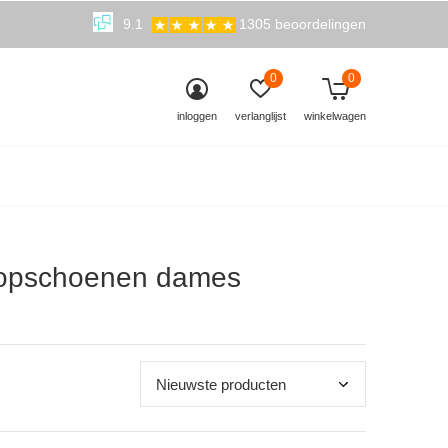
9.1
1305 beoordelingen
0
0
inloggen
verlanglijst
winkelwagen
loopschoenen dames