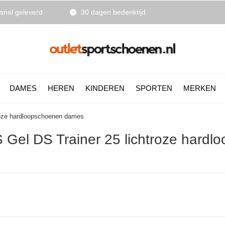
snel geleverd
30 dagen bedenktijd
DAMES
HEREN
KINDEREN
SPORTEN
MERKEN
roze hardloopschoenen dames
 Gel DS Trainer 25 lichtroze hard