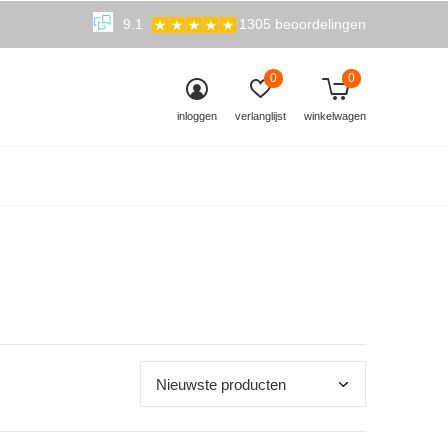
9.1
1305 beoordelingen
0
0
inloggen
verlanglijst
winkelwagen