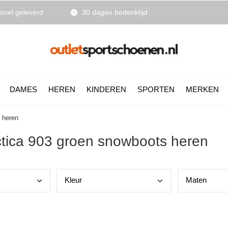
snel geleverd
30 dagen bedenktijd
DAMES
HEREN
KINDEREN
SPORTEN
MERKEN
 heren
ctica 903 groen snowboots heren
Kleu
r
Mate
n