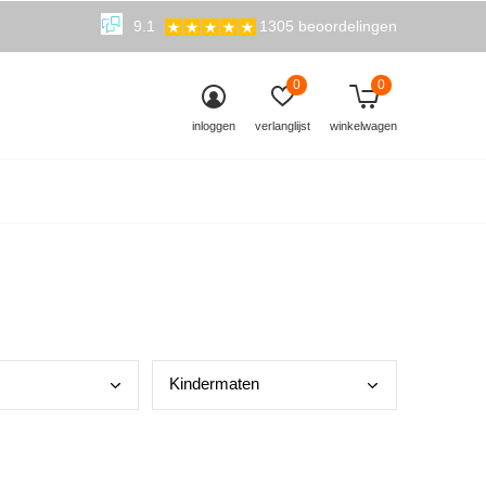
9.1
1305 beoordelingen
0
0
inloggen
verlanglijst
winkelwagen
Kind
ermaten