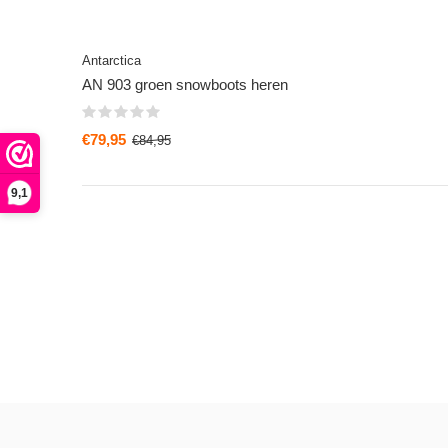
Antarctica
AN 903 groen snowboots heren
€79,95
€84,95
9,1