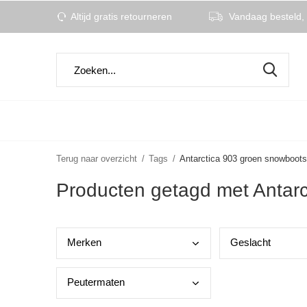
Altijd gratis retourneren
Vandaag besteld, 
Terug naar overzicht
Tags
Antarctica 903 groen snowboots
Producten getagd met Antar
Merk
en
Gesl
acht
Peut
ermaten