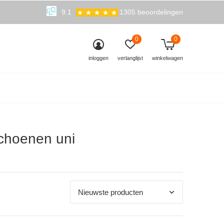
9.1
1305 beoordelingen
0
0
inloggen
verlanglijst
winkelwagen
choenen uni