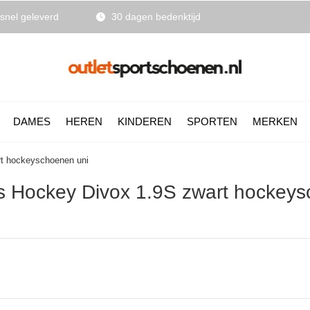
snel geleverd
30 dagen bedenktijd
DAMES
HEREN
KINDEREN
SPORTEN
MERKEN
t hockeyschoenen uni
s Hockey Divox 1.9S zwart hockeys