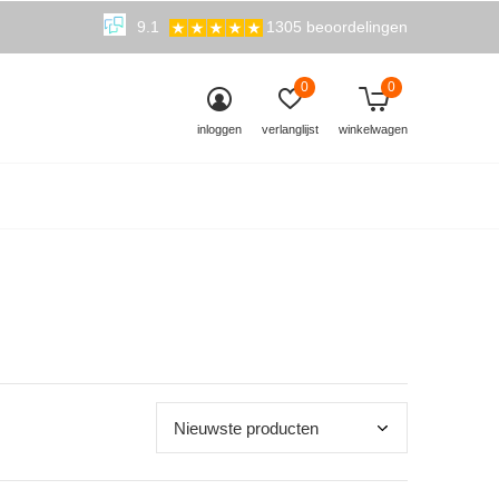
9.1
1305 beoordelingen
0
0
inloggen
verlanglijst
winkelwagen