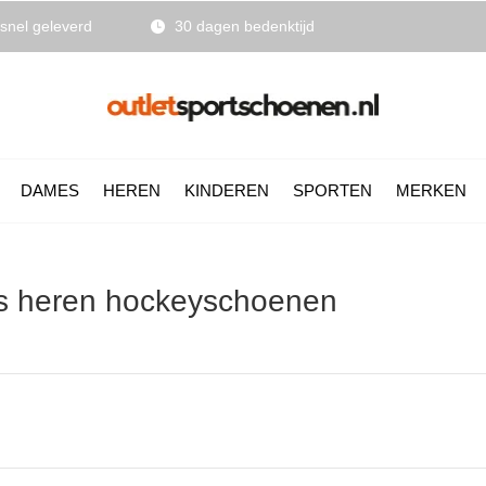
snel geleverd
30 dagen bedenktijd
DAMES
HEREN
KINDEREN
SPORTEN
MERKEN
as heren hockeyschoenen