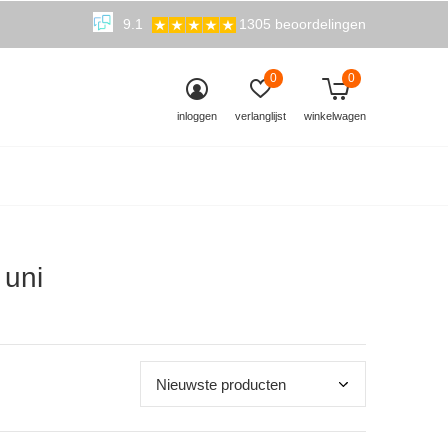
9.1
1305 beoordelingen
0
0
inloggen
verlanglijst
winkelwagen
 uni