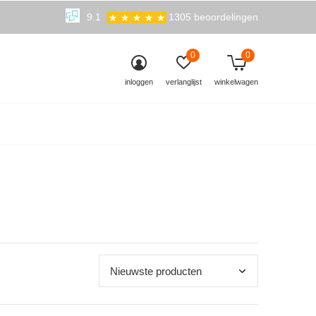
9.1
1305 beoordelingen
0
0
inloggen
verlanglijst
winkelwagen