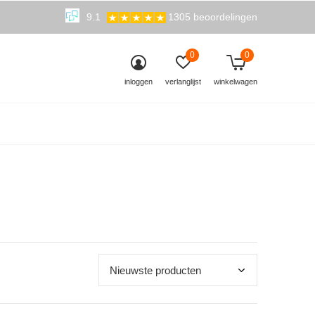
9.1
1305 beoordelingen
0
0
inloggen
verlanglijst
winkelwagen