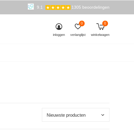
9.1
1305 beoordelingen
0
0
inloggen
verlanglijst
winkelwagen