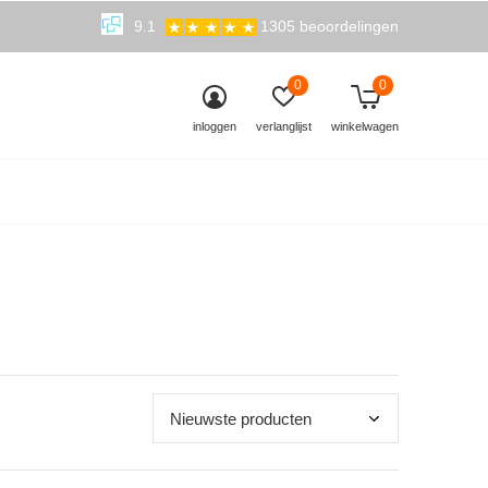
9.1
1305 beoordelingen
0
0
inloggen
verlanglijst
winkelwagen