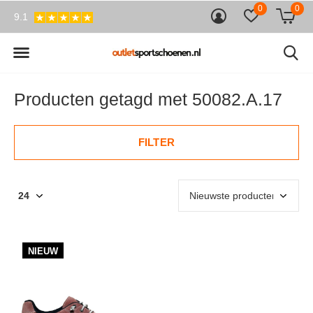
0
0
9.1
Producten getagd met 50082.A.17
FILTER
NIEUW