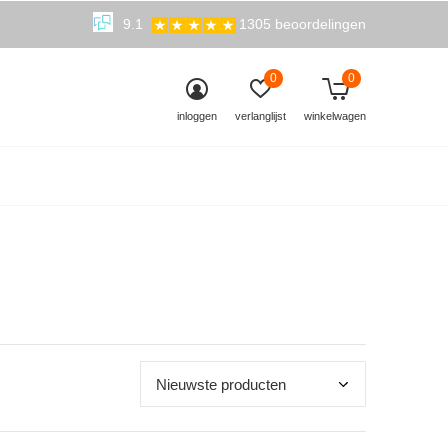
9.1
1305 beoordelingen
0
0
inloggen
verlanglijst
winkelwagen