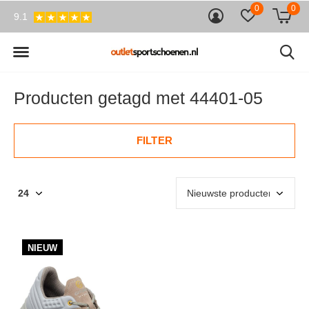
0
0
9.1
Producten getagd met 44401-05
FILTER
NIEUW