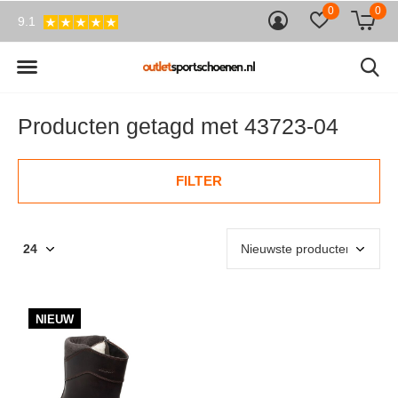
0
0
9.1
Producten getagd met 43723-04
FILTER
NIEUW