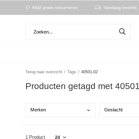
Altijd gratis retourneren
Vandaag besteld, 
Terug naar overzicht
Tags
40501-02
Producten getagd met 4050
Merk
en
Gesl
acht
1 Product