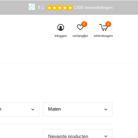
9.1
1305 beoordelingen
0
0
inloggen
verlanglijst
winkelwagen
n
Mate
n