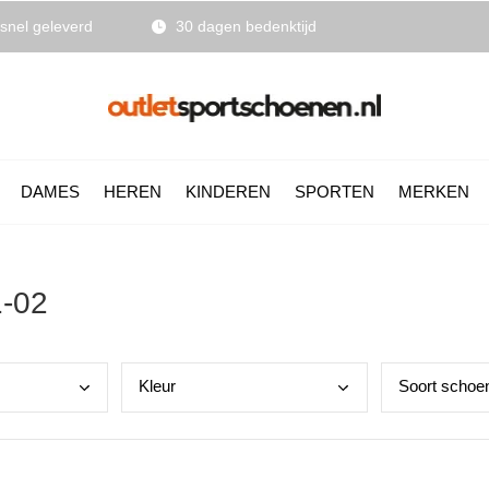
snel geleverd
30 dagen bedenktijd
DAMES
HEREN
KINDEREN
SPORTEN
MERKEN
1-02
Kleu
r
Soor
t schoe