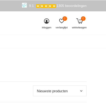
9.1
1305 beoordelingen
0
0
inloggen
verlanglijst
winkelwagen