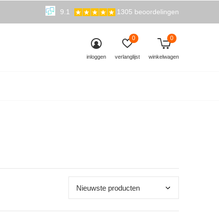
9.1
1305 beoordelingen
0
0
inloggen
verlanglijst
winkelwagen