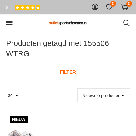
0
0
9.1
Producten getagd met 155506
WTRG
FILTER
NIEUW