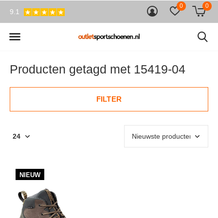
0
0
9.1
Producten getagd met 15419-04
FILTER
NIEUW