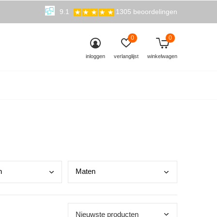
9.1
1305 beoordelingen
0
0
inloggen
verlanglijst
winkelwagen
n
Mate
n