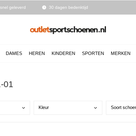
snel geleverd
30 dagen bedenktijd
DAMES
HEREN
KINDEREN
SPORTEN
MERKEN
1-01
Kleu
r
Soor
t schoe