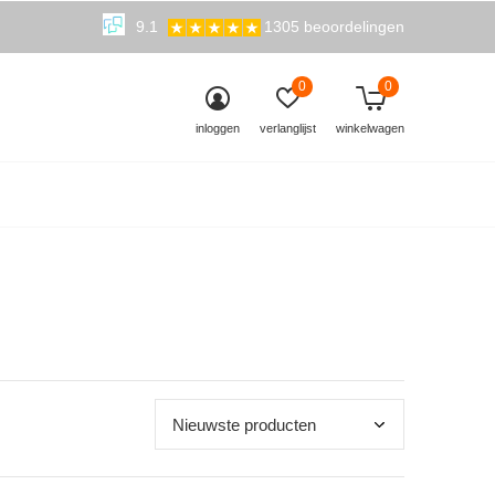
9.1
1305 beoordelingen
0
0
inloggen
verlanglijst
winkelwagen