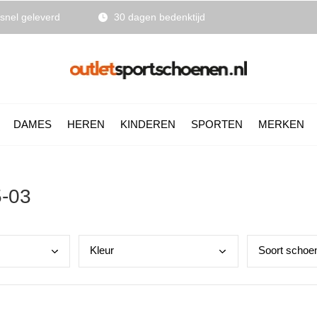
snel geleverd
30 dagen bedenktijd
DAMES
HEREN
KINDEREN
SPORTEN
MERKEN
5-03
Kleu
r
Soor
t schoe