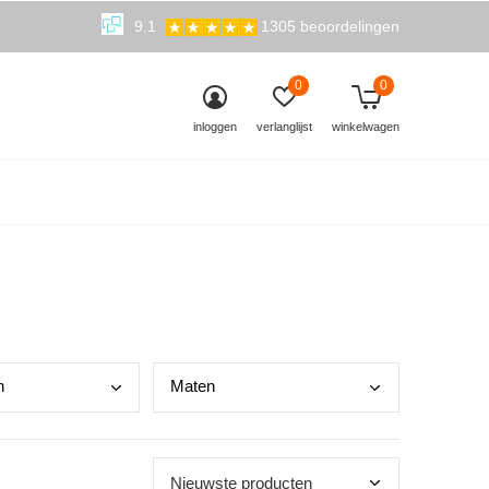
9.1
1305 beoordelingen
0
0
inloggen
verlanglijst
winkelwagen
n
Mate
n