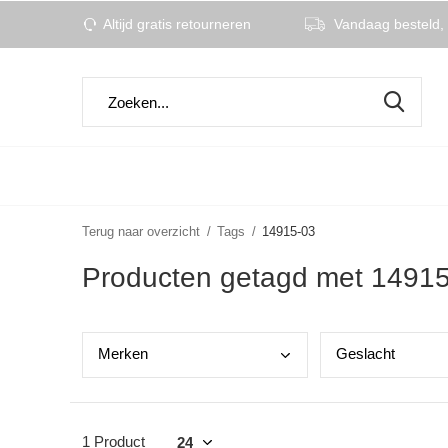
Altijd gratis retourneren
Vandaag besteld, 
Terug naar overzicht
Tags
14915-03
Producten getagd met 1491
Merk
en
Gesl
acht
1 Product