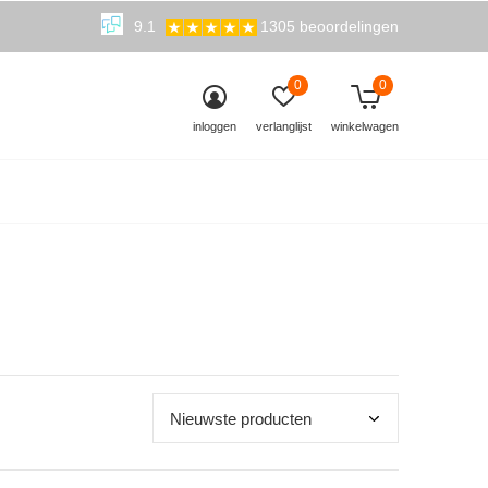
9.1
1305 beoordelingen
0
0
inloggen
verlanglijst
winkelwagen