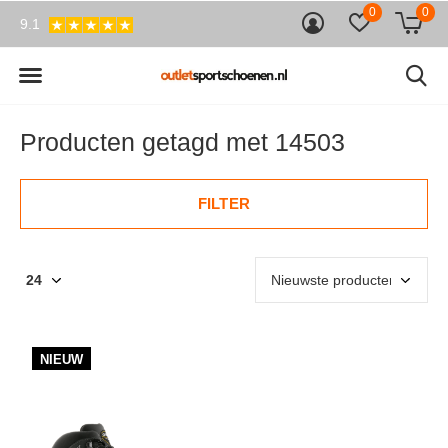
0
0
9.1
Producten getagd met 14503
FILTER
NIEUW