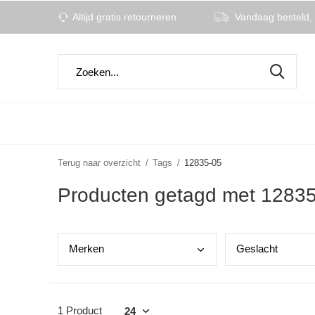
Altijd gratis retourneren
Vandaag besteld, 
Terug naar overzicht
Tags
12835-05
Producten getagd met 1283
Merk
en
Gesl
acht
1 Product