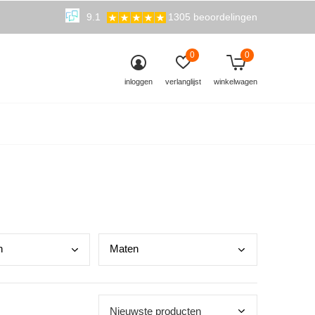
9.1
1305 beoordelingen
0
0
inloggen
verlanglijst
winkelwagen
n
Mate
n