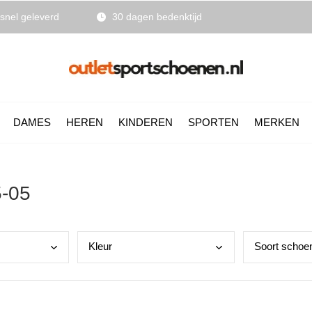
snel geleverd
30 dagen bedenktijd
DAMES
HEREN
KINDEREN
SPORTEN
MERKEN
5-05
Kleu
r
Soor
t schoe