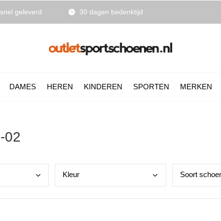
snel geleverd
30 dagen bedenktijd
DAMES
HEREN
KINDEREN
SPORTEN
MERKEN
-02
Kleu
r
Soor
t schoe