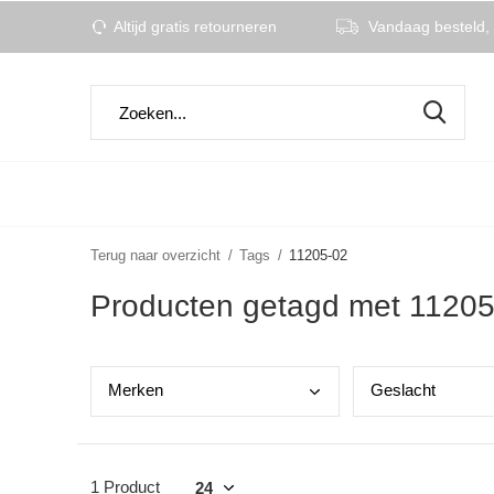
Altijd gratis retourneren
Vandaag besteld, 
Terug naar overzicht
Tags
11205-02
Producten getagd met 11205
Merk
en
Gesl
acht
1 Product