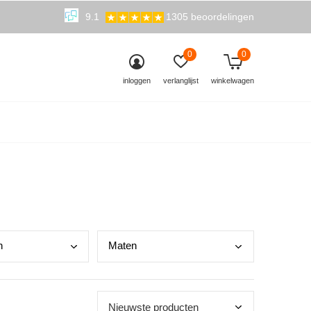
9.1
1305 beoordelingen
0
0
inloggen
verlanglijst
winkelwagen
n
Mate
n