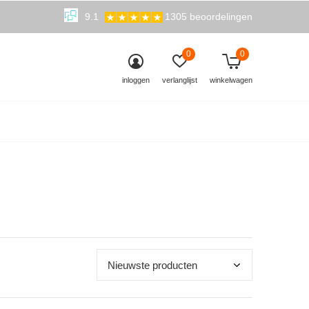
9.1
1305 beoordelingen
0
0
inloggen
verlanglijst
winkelwagen