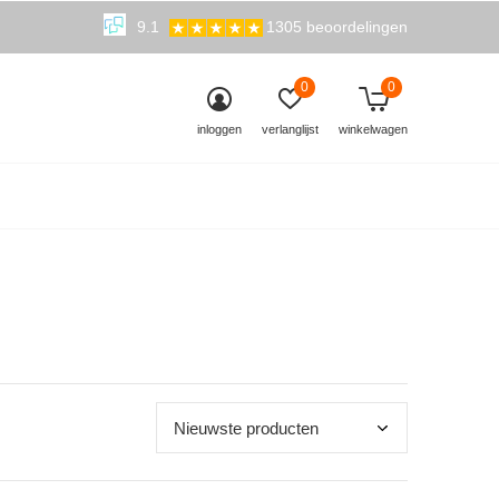
9.1
1305 beoordelingen
0
0
inloggen
verlanglijst
winkelwagen