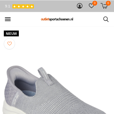
0
0
9.1
NIEUW