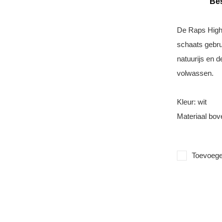
Bes
De Raps High 
schaats gebru
natuurijs en d
volwassen.
Kleur: wit
Materiaal bov
Toevoegen