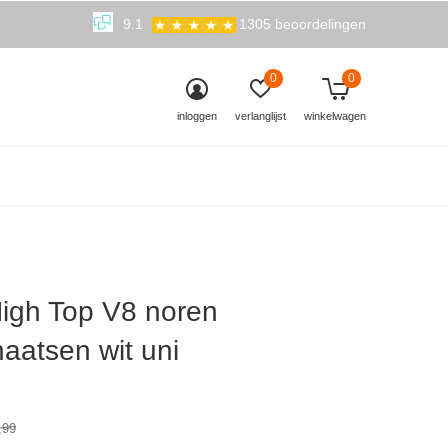
9.1
1305 beoordelingen
0
0
inloggen
verlanglijst
winkelwagen
igh Top V8 noren
aatsen wit uni
0)
,99