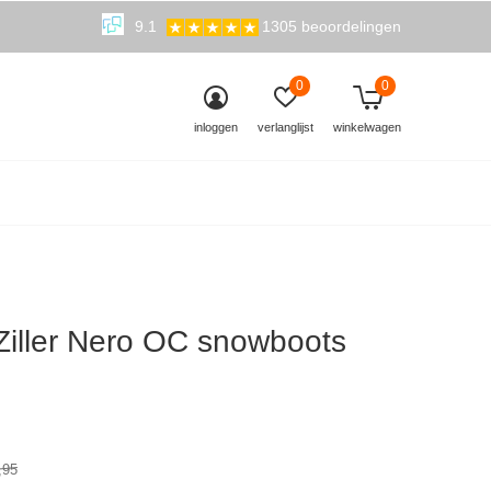
9.1
1305 beoordelingen
0
0
inloggen
verlanglijst
winkelwagen
Ziller Nero OC snowboots
3)
,95