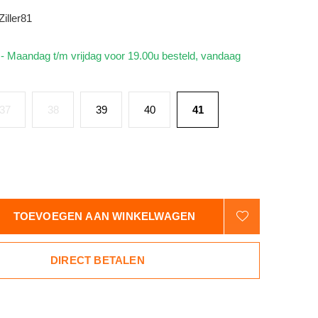
Ziller81
d
- Maandag t/m vrijdag voor 19.00u besteld, vandaag
37
38
39
40
41
TOEVOEGEN AAN WINKELWAGEN
DIRECT BETALEN