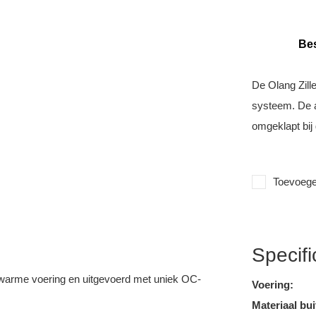
Bes
De Olang Zill
systeem. De a
omgeklapt bij
Toevoegen
Specifi
n warme voering en uitgevoerd met uniek OC-
Voering:
Materiaal bui