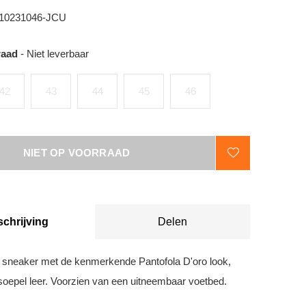
10231046-JCU
raad
- Niet leverbaar
42
43
44
45
46
NIET OP VOORRAAD
chrijving
Delen
 sneaker met de kenmerkende Pantofola D'oro look,
 soepel leer. Voorzien van een uitneembaar voetbed.