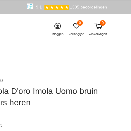
9.1
1305 beoordelingen
0
0
inloggen
verlanglijst
winkelwagen
ro
ola D'oro Imola Uomo bruin
rs heren
1)
95