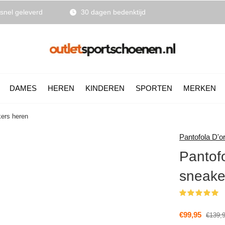
snel geleverd
30 dagen bedenktijd
DAMES
HEREN
KINDEREN
SPORTEN
MERKEN
kers heren
Pantofola D'o
Pantof
sneake
(
€99,95
€139,