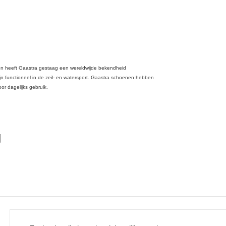
ien heeft Gaastra gestaag een wereldwijde bekendheid
 functioneel in de zeil- en watersport. Gaastra schoenen hebben
or dagelijks gebruik.
g