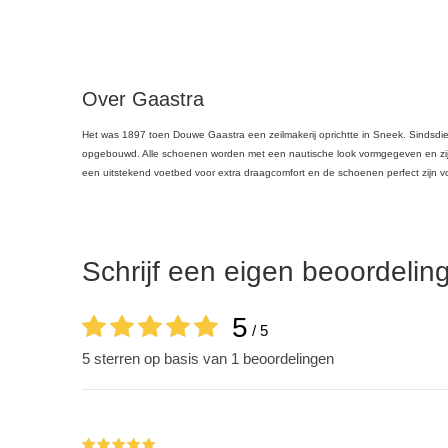
Over Gaastra
Het was 1897 toen Douwe Gaastra een zeilmakerij oprichtte in Sneek. Sindsd
opgebouwd. Alle schoenen worden met een nautische look vormgegeven en zijn
een uitstekend voetbed voor extra draagcomfort en de schoenen perfect zijn vo
Schrijf een eigen beoordelin
5
/ 5
5 sterren op basis van 1 beoordelingen