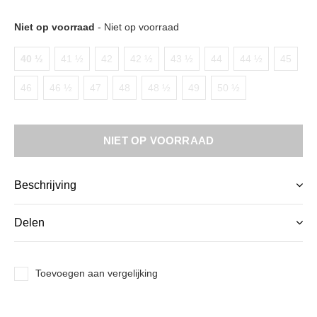
Niet op voorraad
- Niet op voorraad
40 ½
41 ½
42
42 ½
43 ½
44
44 ½
45
46
46 ½
47
48
48 ½
49
50 ½
NIET OP VOORRAAD
Beschrijving
Delen
Toevoegen aan vergelijking