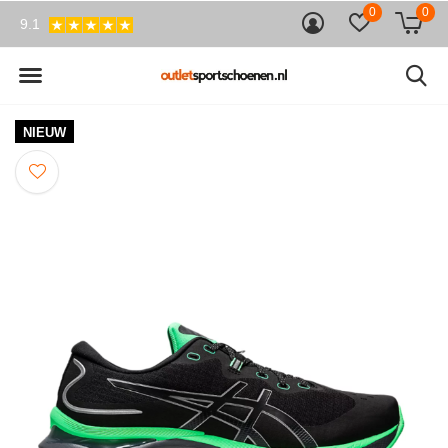
0
0
9.1
NIEUW