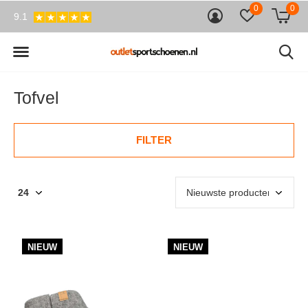
0
0
9.1
Tofvel
FILTER
NIEUW
NIEUW