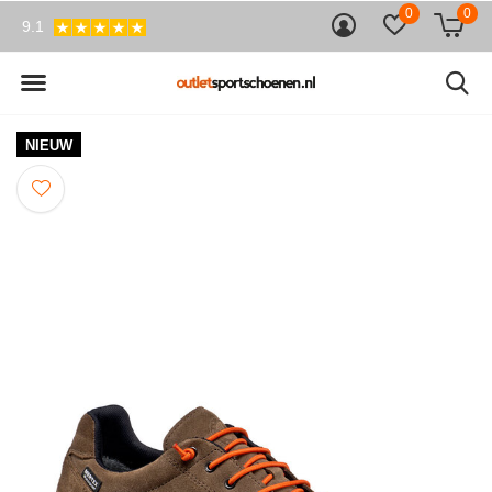
0
0
9.1
NIEUW