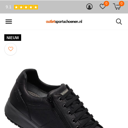
0
0
9.1
NIEUW