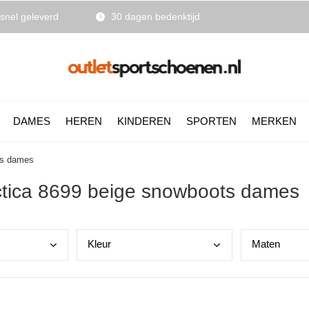
snel geleverd
30 dagen bedenktijd
DAMES
HEREN
KINDEREN
SPORTEN
MERKEN
ts dames
ctica 8699 beige snowboots dames
Kleu
r
Mate
n