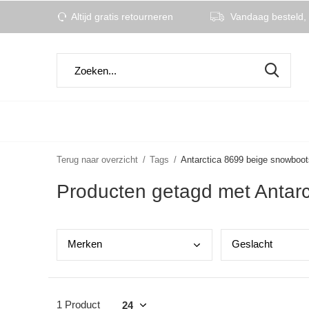
Altijd gratis retourneren
Vandaag besteld, 
Terug naar overzicht
Tags
Antarctica 8699 beige snowboo
Producten getagd met Antar
Merk
en
Gesl
acht
1 Product