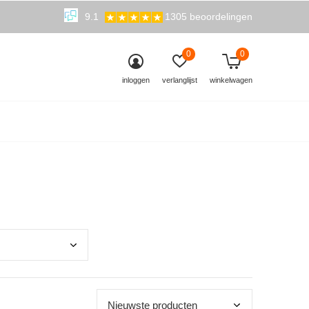
9.1
1305 beoordelingen
0
0
inloggen
verlanglijst
winkelwagen